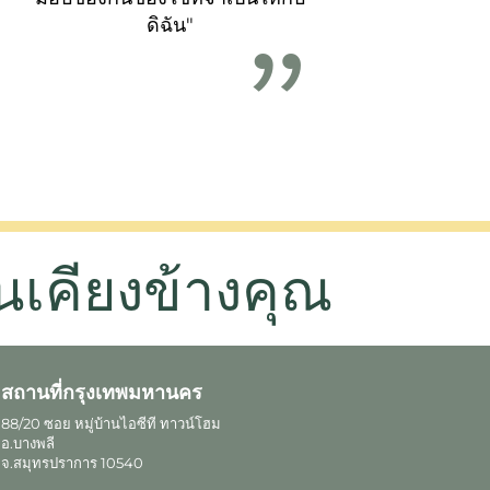
ดิฉัน"
นเคียงข้างคุณ
สถานที่กรุงเทพมหานคร
88/20 ซอย หมู่บ้านไอซีที ทาวน์โฮม
อ.บางพลี
จ.สมุทรปราการ 10540