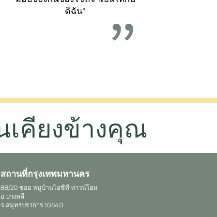
ดิฉัน"
นเคียงข้างคุณ
สถานที่กรุงเทพมหานคร
88/20 ซอย หมู่บ้านไอซีที ทาวน์โฮม
อ.บางพลี
จ.สมุทรปราการ 10540